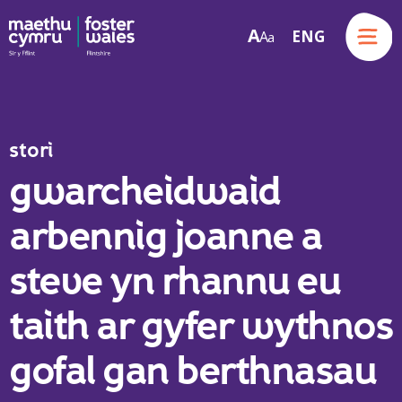
Menu
A
ENG
A
a
Skip to content
stori
gwarcheidwaid
arbennig joanne a
steve yn rhannu eu
taith ar gyfer wythnos
gofal gan berthnasau