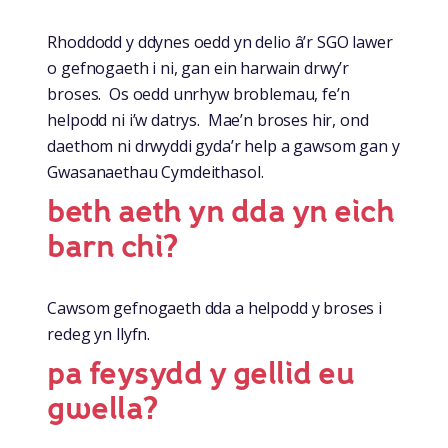
Rhoddodd y ddynes oedd yn delio â’r SGO lawer
o gefnogaeth i ni, gan ein harwain drwy’r
broses. Os oedd unrhyw broblemau, fe’n
helpodd ni i’w datrys. Mae’n broses hir, ond
daethom ni drwyddi gyda’r help a gawsom gan y
Gwasanaethau Cymdeithasol.
beth aeth yn dda yn eich
barn chi?
Cawsom gefnogaeth dda a helpodd y broses i
redeg yn llyfn.
pa feysydd y gellid eu
gwella?