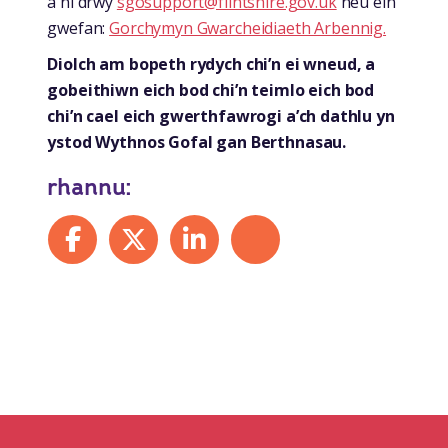
â ni drwy
sgosupport@flintshire.gov.uk
neu ein
gwefan:
Gorchymyn Gwarcheidiaeth Arbennig.
Diolch am bopeth rydych chi’n ei wneud, a
gobeithiwn eich bod chi’n teimlo eich bod
chi’n cael eich gwerthfawrogi a’ch dathlu yn
ystod Wythnos Gofal gan Berthnasau.
rhannu:
Share on Facebook
Share on X
Share on LinkedIn
Share by mail