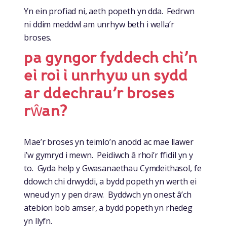
Yn ein profiad ni, aeth popeth yn dda. Fedrwn
ni ddim meddwl am unrhyw beth i wella’r
broses.
pa gyngor fyddech chi’n
ei roi i unrhyw un sydd
ar ddechrau’r broses
rŵan?
Mae’r broses yn teimlo’n anodd ac mae llawer
i’w gymryd i mewn. Peidiwch â rhoi’r ffidil yn y
to. Gyda help y Gwasanaethau Cymdeithasol, fe
ddowch chi drwyddi, a bydd popeth yn werth ei
wneud yn y pen draw. Byddwch yn onest â’ch
atebion bob amser, a bydd popeth yn rhedeg
yn llyfn.