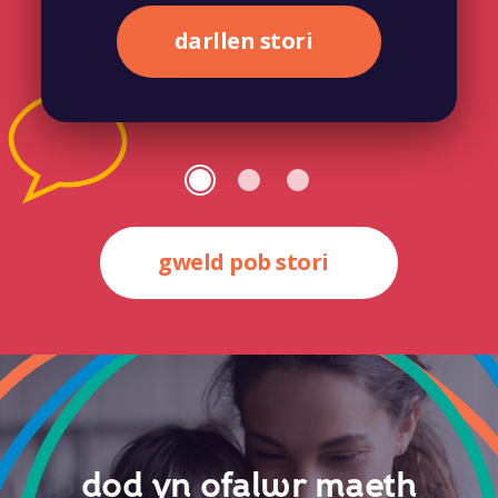
darllen stori
gweld pob stori
dod yn ofalwr maeth