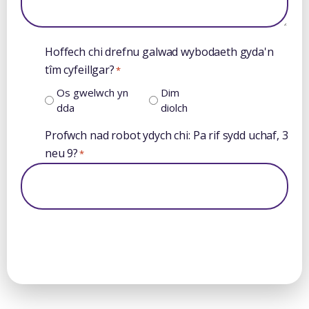
Hoffech chi drefnu galwad wybodaeth gyda'n
tîm cyfeillgar?
*
Os gwelwch yn
Dim
dda
diolch
Profwch nad robot ydych chi: Pa rif sydd uchaf, 3
neu 9?
*