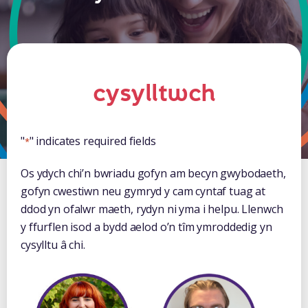
cysylltwch
"
" indicates required fields
*
Os ydych chi’n bwriadu gofyn am becyn gwybodaeth,
gofyn cwestiwn neu gymryd y cam cyntaf tuag at
ddod yn ofalwr maeth, rydyn ni yma i helpu. Llenwch
y ffurflen isod a bydd aelod o’n tîm ymroddedig yn
cysylltu â chi.