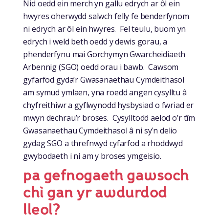
Nid oedd ein merch yn gallu edrych ar ôl ein
hwyres oherwydd salwch felly fe benderfynom
ni edrych ar ôl ein hwyres. Fel teulu, buom yn
edrych i weld beth oedd y dewis gorau, a
phenderfynu mai Gorchymyn Gwarcheidiaeth
Arbennig (SGO) oedd orau i bawb. Cawsom
gyfarfod gyda’r Gwasanaethau Cymdeithasol
am symud ymlaen, yna roedd angen cysylltu â
chyfreithiwr a gyflwynodd hysbysiad o fwriad er
mwyn dechrau’r broses. Cysylltodd aelod o’r tîm
Gwasanaethau Cymdeithasol â ni sy’n delio
gydag SGO a threfnwyd cyfarfod a rhoddwyd
gwybodaeth i ni am y broses ymgeisio.
pa gefnogaeth gawsoch
chi gan yr awdurdod
lleol?