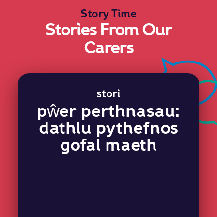
Story Time
Stories From Our
Carers
stori
pŵer perthnasau:
dathlu pythefnos
gofal maeth