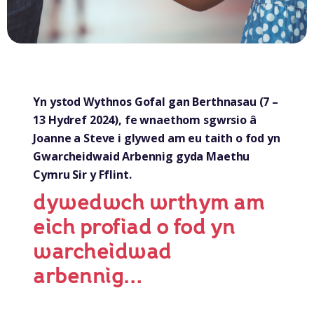
Yn ystod Wythnos Gofal gan Berthnasau (7 –
13 Hydref 2024), fe wnaethom sgwrsio â
Joanne a Steve i glywed am eu taith o fod yn
Gwarcheidwaid Arbennig gyda Maethu
Cymru Sir y Fflint.
dywedwch wrthym am
eich profiad o fod yn
warcheidwad
arbennig…