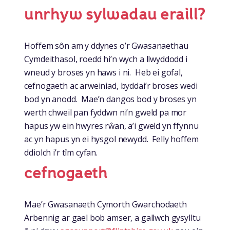
unrhyw sylwadau eraill?
Hoffem sôn am y ddynes o’r Gwasanaethau
Cymdeithasol, roedd hi’n wych a llwyddodd i
wneud y broses yn haws i ni. Heb ei gofal,
cefnogaeth ac arweiniad, byddai’r broses wedi
bod yn anodd. Mae’n dangos bod y broses yn
werth chweil pan fyddwn ni’n gweld pa mor
hapus yw ein hwyres rŵan, a’i gweld yn ffynnu
ac yn hapus yn ei hysgol newydd. Felly hoffem
ddiolch i’r tîm cyfan.
cefnogaeth
Mae’r Gwasanaeth Cymorth Gwarchodaeth
Arbennig ar gael bob amser, a gallwch gysylltu