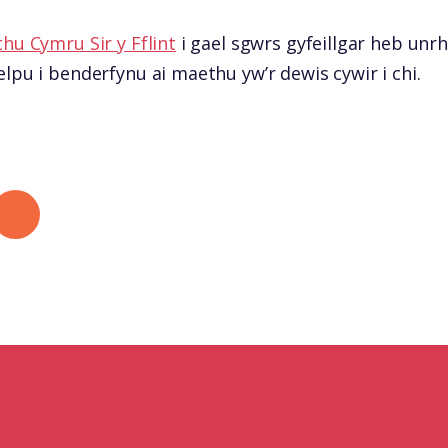
hu Cymru Sir y Fflint
i gael sgwrs gyfeillgar heb un
elpu i benderfynu ai maethu yw’r dewis cywir i chi.
 LinkedIn
hare by mail