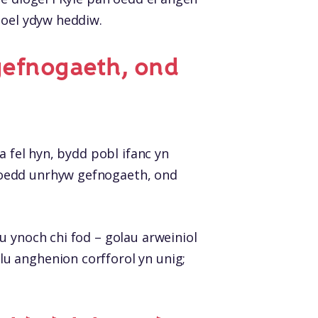
goel ydyw heddiw.
efnogaeth, ond
a fel hyn, bydd pobl ifanc yn
 oedd unrhyw gefnogaeth, ond
u ynoch chi fod – golau arweiniol
u anghenion corfforol yn unig;