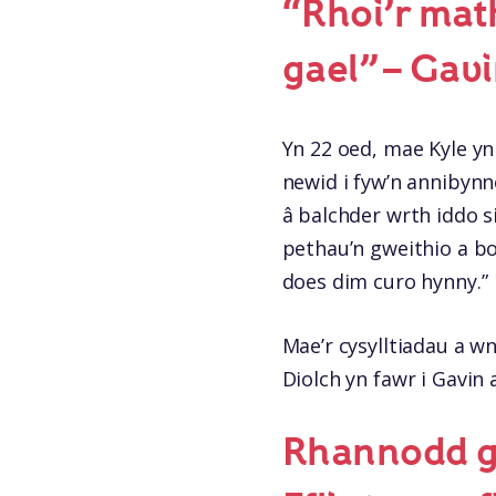
“Rhoi’r math
gael” – Gav
Yn 22 oed, mae Kyle yn
newid i fyw’n annibynn
â balchder wrth iddo 
pethau’n gweithio a bo
does dim curo hynny.”
Mae’r cysylltiadau a w
Diolch yn fawr i Gavin 
Rhannodd go