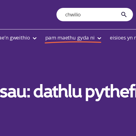
Search
cyfl
ae’n gweithio
pam maethu gyda ni
eisioes yn
au: dathlu pythef