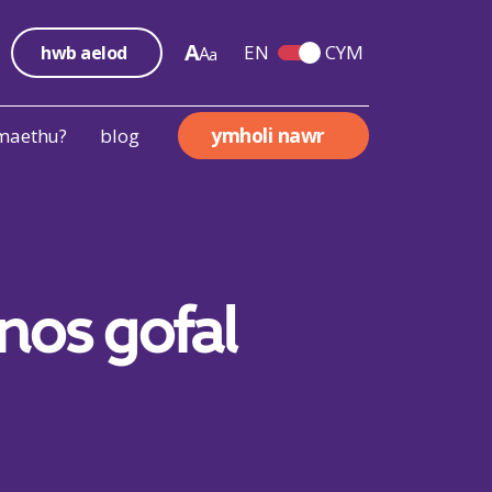
A
EN
CYM
hwb aelod
A
wyno
a
Switch English and We
ymholi nawr
 maethu?
blog
nos gofal