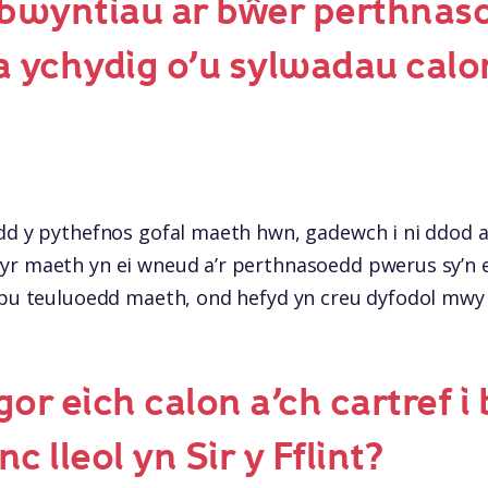
afbwyntiau ar bŵer perthnas
 ychydig o’u sylwadau calo
dd y pythefnos gofal maeth hwn, gadewch i ni ddod at
r maeth yn ei wneud a’r perthnasoedd pwerus sy’n eu
pu teuluoedd maeth, ond hefyd yn creu dyfodol mwy dis
gor eich calon a’ch cartref i
c lleol yn Sir y Fflint?