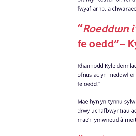
fwyaf arno, a chwaraeo
“
Roeddwn i’
fe oedd” – K
Rhannodd Kyle deimlad s
ofnus ac yn meddwl ei
fe
oedd.”
Mae hyn yn tynnu sylw 
drwy uchafbwyntiau ac
mae’n ymwneud â meith