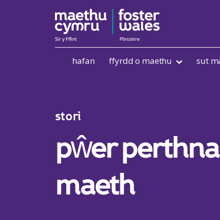
Skip to content
hafan
ffyrdd o maethu
sut m
stori
pŵer perthnas
maeth