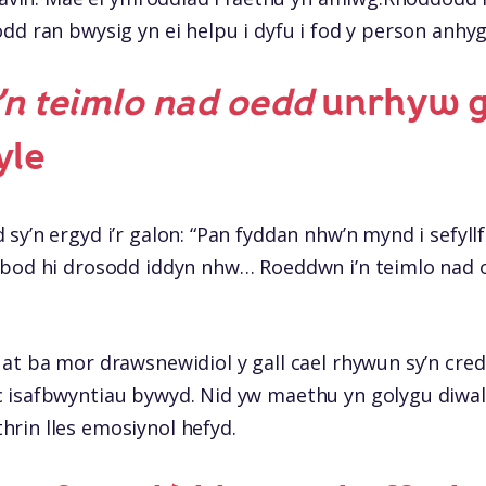
dd ran bwysig yn ei helpu i dyfu i fod y person anhy
n teimlo nad oedd
unrhyw
g
yle
y’n ergyd i’r galon: “Pan fyddan nhw’n mynd i sefyllf
 bod hi drosodd iddyn nhw… Roeddwn i’n teimlo nad
at ba mor drawsnewidiol y gall cael rhywun sy’n cred
 isafbwyntiau bywyd. Nid yw maethu yn golygu diwall
rin lles emosiynol hefyd.