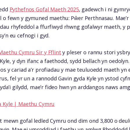
wedd
Pythefnos Gofal Maeth 2025
, gadewch i ni gymryd
l o fewn y gymuned maethu: Pŵer Perthnasau. Mae’r 
lltiadau rhyfeddol a ffurfiwyd rhwng gofalwyr maeth, 
y’n eu cefnogi i gyd.
Maethu Cymru Sir y Fflint
y pleser o rannu stori ysbr
 Kyle, y dyn ifanc a faethodd, sydd bellach yn oedolyn.
os y cariad a’r profiadau y mae teuluoedd maeth yn 
rus, fel yr un a rannodd Gavin gyda Kyle yn ystod cyf
 gyda’i gilydd, mae’r fideo hwn yn arddangos naws amg
a Kyle | Maethu Cymru
nt mewn gofal ledled Cymru ond dim ond 3,800 o de
 Gavin. Mae ei ymroddiad i faethu yn amlwg.Rhoddodd l