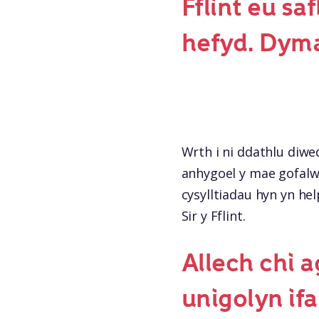
Fflint eu s
hefyd. Dyma
Wrth i ni ddathlu diwe
anhygoel y mae gofalwy
cysylltiadau hyn yn hel
Sir y Fflint.
Allech chi a
unigolyn ifan