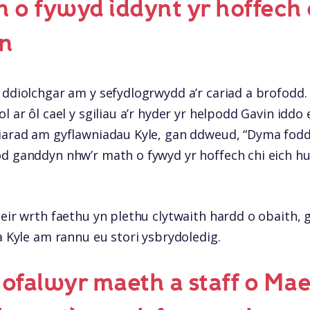
 o fywyd iddynt yr hoffech 
in
 ddiolchgar am y sefydlogrwydd a’r cariad a brofodd
ol ar ôl cael y sgiliau a’r hyder yr helpodd Gavin idd
siarad am gyflawniadau Kyle, gan ddweud, “Dyma fo
d ganddyn nhw’r math o fywyd yr hoffech chi eich hun 
neir wrth faethu yn plethu clytwaith hardd o obaith, 
a Kyle am rannu eu stori ysbrydoledig.
falwyr maeth a staff o Mae