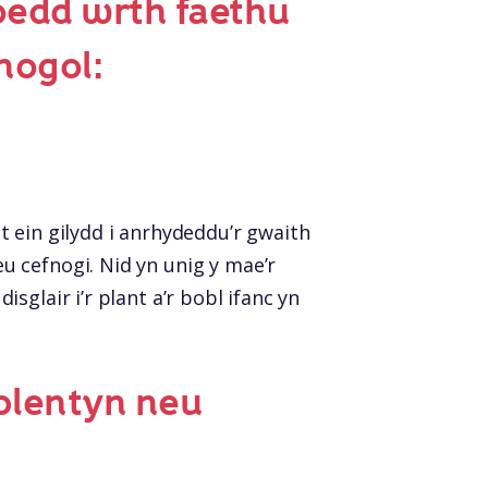
oedd wrth faethu
nogol:
 ein gilydd i anrhydeddu’r gwaith
 cefnogi. Nid yn unig y mae’r
glair i’r plant a’r bobl ifanc yn
 blentyn neu