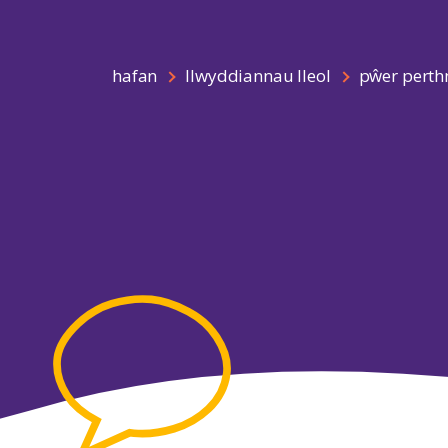
hafan
llwyddiannau lleol
pŵer perth