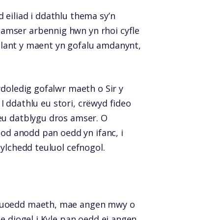
 eiliad i ddathlu thema sy’n
amser arbennig hwn yn rhoi cyfle
y plant y maent yn gofalu amdanynt,
ydoledig gofalwr maeth o Sir y
 I ddathlu eu stori, crëwyd fideo
eu datblygu dros amser. O
nod anodd pan oedd yn ifanc, i
ylchedd teuluol cefnogol.
uluoedd maeth, mae angen mwy o
e diogel i Kyle pan oedd ei angen