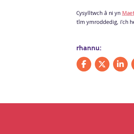
Cysylltwch â ni yn
Maet
tîm ymroddedig, i’ch h
rhannu:
Share on Facebook
Share on X
Share on
S