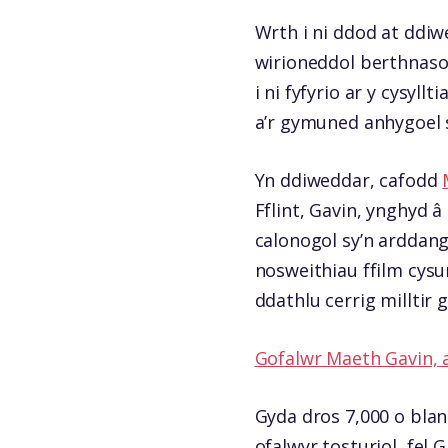
Wrth i ni ddod at ddi
wirioneddol berthnaso
i ni fyfyrio ar y cysy
a’r gymuned anhygoel s
Yn ddiweddar, cafodd
Fflint, Gavin, ynghyd â
calonogol sy’n arddang
nosweithiau ffilm cysu
ddathlu cerrig milltir
Gofalwr Maeth Gavin, 
Gyda dros 7,000 o bla
ofalwyr tosturiol, fel