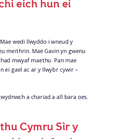
chi eich hun ei
. Mae wedi llwyddo i wneud y
o eu meithrin. Mae Gavin yn gwenu
ddhad mwyaf maethu. Pan mae
ei gael ac ar y llwybr cywir –
gwydnwch a chariad a all bara oes.
thu Cymru Sir y